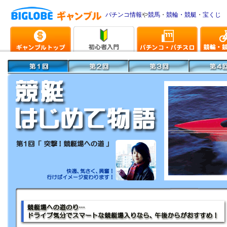
パチンコ情報
や
競馬
・
競輪・競艇
・
宝くじ