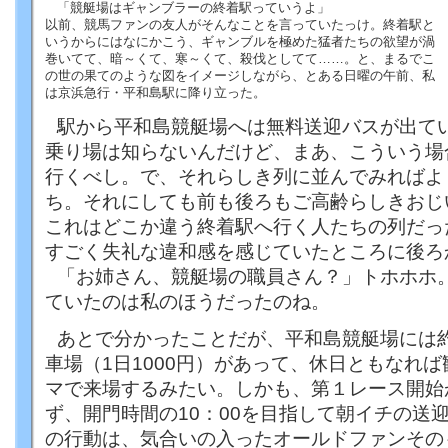
「競艇場はギャンブラーの終着駅っていうよ」
以前、競馬ファンの友人がそんなことを言っていたっけ。終着駅と
いうからにはなにかこう、ギャンブルを極めた猛者たちの欲望が渦
巻いてて、暗～くて、寒～くて、殺伐としてて……。と、まるでこ
の世の果てのような図をイメージしながら、とある日曜の午前、私
は京浜急行・平和島駅に降り立った。
駅から平和島競艇場へは無料送迎バスが出て
乗り場は知らないんだけど、まあ、こういう場
行くべし。で、それらしき列に並んでみればよ
ち。それにしても前も後ろもご高齢らしきおじ
これはどこか違う終着駅へ行く人たちの列だっ
すごく失礼な違和感を感じていたところに後ろ
「お姉さん、競艇場の職員さん？」トホホホ
ていたのは私のほうだったのね。
あとで分かったことだが、平和島競艇場には約
車場（1日1000円）があって、休日ともなれ
マで来場するみたい。しかも、第１レース開始が
ず、開門時間の10：00を目指して朝イチの送
の行動は、気合いの入ったオールドファンその